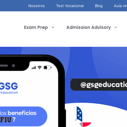
Nosotros
Test Vocacional
Blog
Aula vir
Exam Prep
Admission Advisory