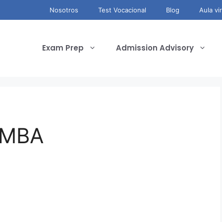
Nosotros
Test Vocacional
Blog
Aula vir
Exam Prep
Admission Advisory
 MBA