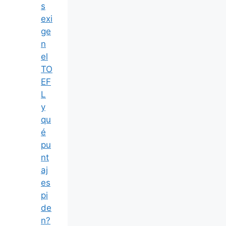
s
exi
ge
n
el
TO
EF
L
y
qu
é
pu
nt
aj
es
pi
de
n?