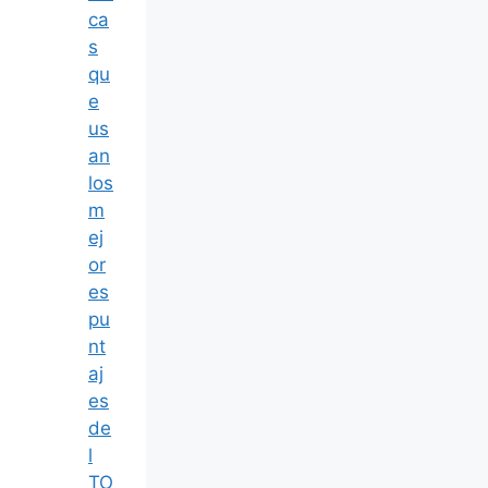
ca
s
qu
e
us
an
los
m
ej
or
es
pu
nt
aj
es
de
l
TO