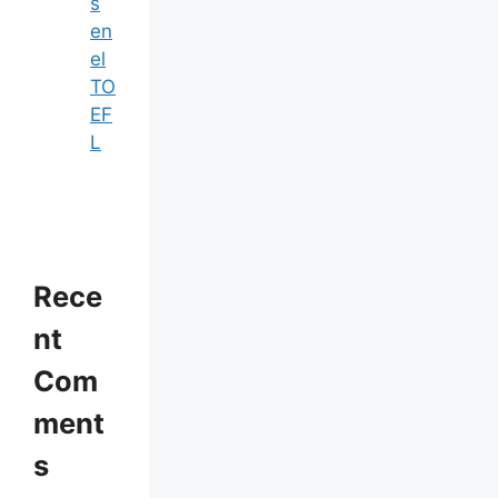
s
en
el
TO
EF
L
Rece
nt
Com
ment
s