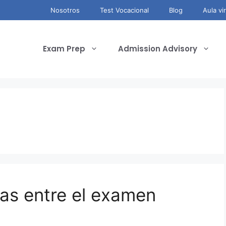
Nosotros
Test Vocacional
Blog
Aula vir
Exam Prep
Admission Advisory
ias entre el examen