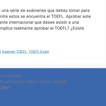
ste una serie de exámenes que debes tomar para
 Entre estos se encuentra el TOEFL. Aprobar este
te internacional que desee asistir a una
 implica realmente aprobar el TOEFL? ¿Existe
l
,
Examen TOEFL
,
TOEFL Exam
on Colombia
1 oficina 314 Edificio Oficity, Bogotá
 2990