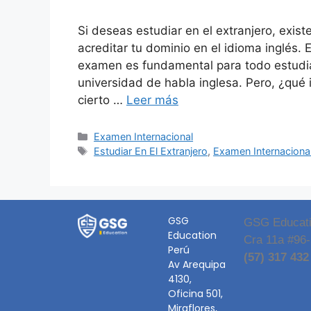
Si deseas estudiar en el extranjero, exi
acreditar tu dominio en el idioma inglés.
examen es fundamental para todo estudian
universidad de habla inglesa. Pero, ¿qué
cierto …
Leer más
Examen Internacional
Estudiar En El Extranjero
,
Examen Internaciona
GSG
GSG Educati
Education
Cra 11a #96-5
Perú
(57) 317 432
Av Arequipa
4130,
Oficina 501,
Miraflores,